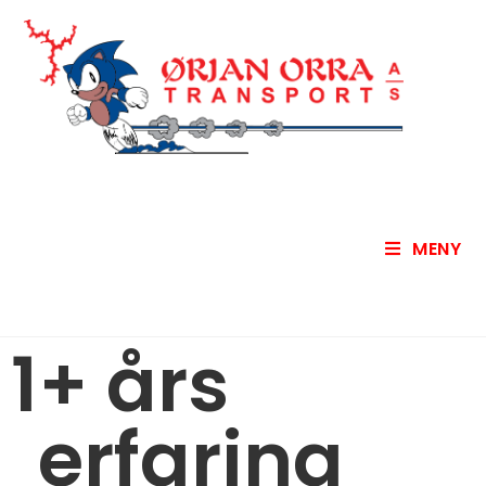
MENY
1
+ års 
erfaring