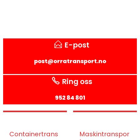
E-post
post@orratransport.no
Ring oss
952 84 801
Containertrans
Maskintranspor